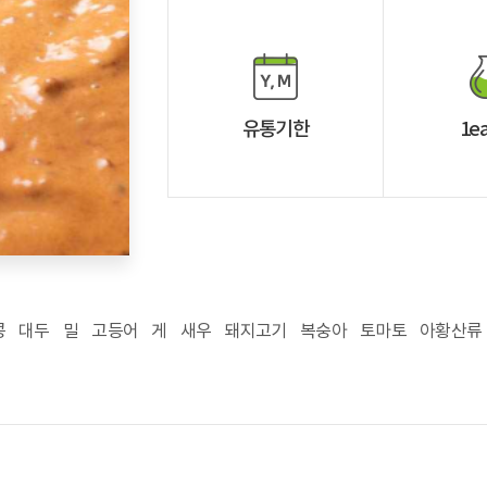
유통기한
1e
콩
대두
밀
고등어
게
새우
돼지고기
복숭아
토마토
아황산류