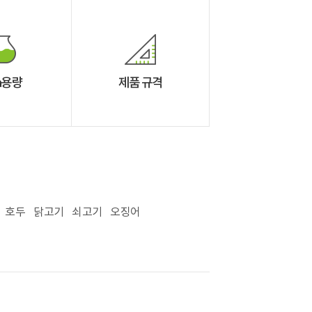
a용량
제품 규격
호두
닭고기
쇠고기
오징어