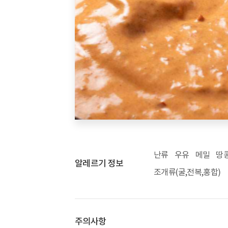
난류
우유
메밀
땅
알레르기 정보
조개류(굴,전복,홍합)
주의사항