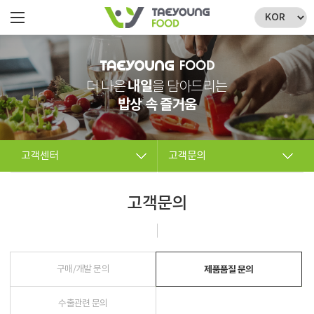
내일
더 나은
을 담아드리는
밥상 속 즐거움
고객센터
고객문의
회사소개
공지사항
고객문의
제품
고객문의
고객센터
구매/개발 문의
제품품질 문의
오시는길
수출관련 문의